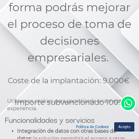
forma podrás mejorar
el proceso de toma de
decisiones
empresariales.
Coste de la implantación: 9.000€
Importe subvencionado 100%
Utilizamos cookies para garantizarle una mejor
experiencia.
Funcionalidades y servicios
Política de Cookies
Acepto
Integración de datos con otras bases de
datos:
la solución permitirá el acceso a otras