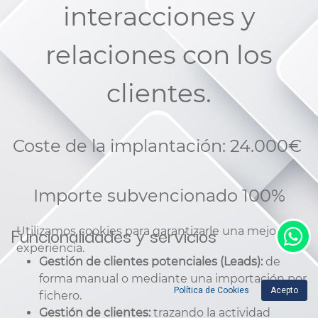
interacciones y
relaciones con los
clientes.
Coste de la implantación: 24.000€
Importe subvencionado 100%
Funcionalidades y servicios
Utilizamos cookies para garantizarle una mejor
experiencia.
Gestión de clientes potenciales (Leads):
de
forma manual o mediante una importación por
Política de Cookies
Acepto
fichero.
Gestión de clientes:
trazando la actividad