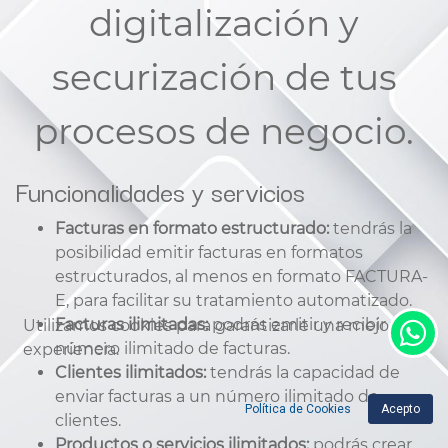
digitalización y
securización de tus
procesos de negocio.
Funcionalidades y servicios
Facturas en formato estructurado:
tendrás la
posibilidad emitir facturas en formatos
estructurados, al menos en formato FACTURA-
E, para facilitar su tratamiento automatizado.
Facturas ilimitadas:
podrás emitir y recibir un
Utilizamos cookies para garantizarle una mejor
número ilimitado de facturas.
experiencia.
Clientes ilimitados:
tendrás la capacidad de
enviar facturas a un número ilimitado de
Política de Cookies
Acepto
clientes.
Productos o servicios ilimitados:
podrás crear